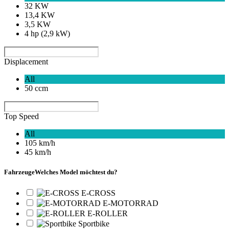
32 KW
13,4 KW
3,5 KW
4 hp (2,9 kW)
Displacement
All
50 ccm
Top Speed
All
105 km/h
45 km/h
Fahrzeuge
Welches Model möchtest du?
E-CROSS
E-MOTORRAD
E-ROLLER
Sportbike