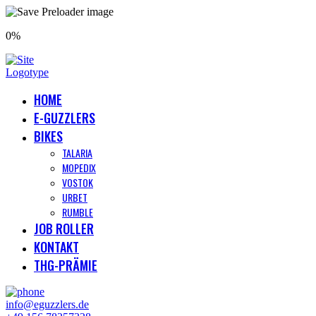
0%
HOME
E-GUZZLERS
BIKES
TALARIA
MOPEDIX
VOSTOK
URBET
RUMBLE
JOB ROLLER
KONTAKT
THG-PRÄMIE
info@eguzzlers.de