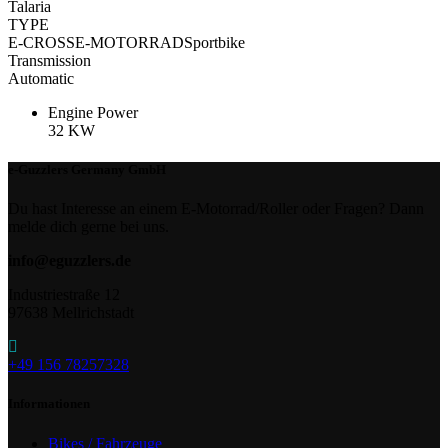
Talaria
TYPE
E-CROSSE-MOTORRADSportbike
Transmission
Automatic
Engine Power
32 KW
e-Guzzlers Germany GmbH
Du hast Interesse an einem E-Motorrad/Roller oder Fragen? Dann
melde dich gerne bei uns.
info@eguzzlers.de
Industriestraße 12
97638 Mellrichstadt
+49 156 78257328
Informationen
Bikes / Fahrzeuge