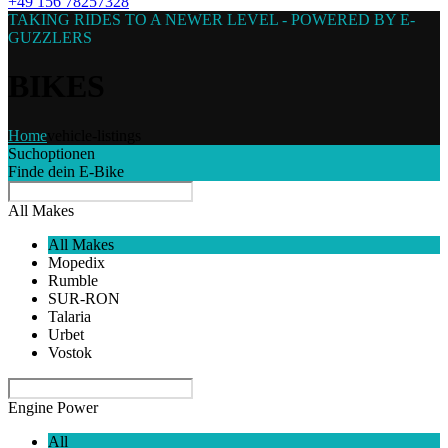
+49 156 78257328
TAKING RIDES TO A NEWER LEVEL - POWERED BY E-
GUZZLERS
BIKES
Home
vehicle-listings
Suchoptionen
Finde dein E-Bike
All Makes
All Makes
Mopedix
Rumble
SUR-RON
Talaria
Urbet
Vostok
Engine Power
All