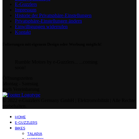
E-Guzzlers
Impressum
Historie der Privatsphäre-Einstellungen
Privatsphäre-Einstellungen ändern
Einwilligungen widerrufen
Kontakt
Folierungen mit eigenem Design oder Werbung möglich!
Rumble Motors by e-Guzzlers... ...coming
soon!
Öffnungszeiten
Montag - Samstag
nach Vereinbarung
© 2022 e-Guzzlers Germany GmbH | Elektromobilität | Alle Rechte
vorbehalten.
HOME
E-GUZZLERS
BIKES
TALARIA